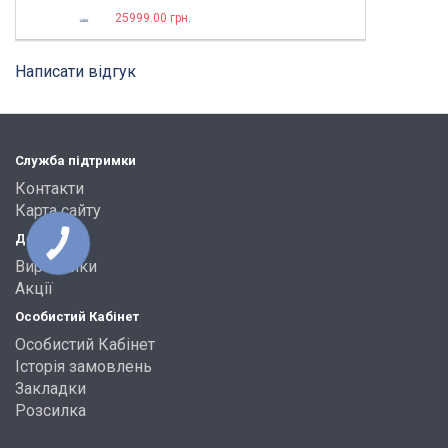
25999.00 грн.
Написати відгук
Служба підтримки
Контакти
Карта сайту
Додатково
КНОПКА
ЗВ'ЯЗКУ
Виробники
Акції
Особистий Кабінет
Особистий Кабінет
Історія замовлень
Закладки
Розсилка