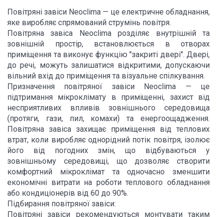
Повітряні завіси Neoclima — це електричне обладнання,
яке виробляє спрямований струмінь повітря.
Повітряна завіса Neoclima розділяє внутрішній та
зовнішній простір, встановлюється в отворах
приміщення та виконує функцію "закриті двері". Двері,
до речі, можуть залишатися відкритими, допускаючи
вільний вхід до приміщення та візуальне спілкування.
Призначення повітряної завіси Neoclima — це
підтримання мікроклімату в приміщенні, захист від
несприятливих впливів зовнішнього середовища
(протяги, гази, пил, комахи) та енергоощадження.
Повітряна завіса захищає приміщення від теплових
втрат, коли виробляє однорідний потік повітря, ізолює
його від погодних змін, що відбуваються у
зовнішньому середовищі, що дозволяє створити
комфортний мікроклімат та одночасно зменшити
економічні витрати на роботи теплового обладнання
або кондиціонерів від 60 до 90%.
Підбирання повітряної завіси:
Повітряні завіси рекомендуються монтувати таким