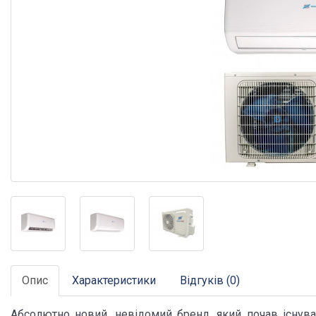
Опис
Характеристики
Відгуків (0)
Абсолютно новий, невідомий бренд, який почав існува