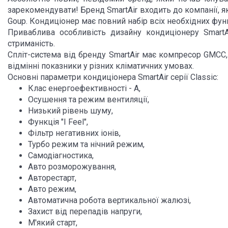
зарекомендувати! Бренд SmartAir входить до компанії, як
Goup. Кондиціонер має повний набір всіх необхідних фу
Приваблива особливість дизайну кондиціонеру SmartAir
стриманість.
Спліт-система від бренду SmartAir має компресор GMCC,
відмінні показники у різних кліматичних умовах.
Основні параметри кондиціонера SmartAir серії Classic:
Клас енергоефективності - А,
Осушення та режим вентиляції,
Низький рівень шуму,
Функція "I Feel",
Фільтр негативних іонів,
Турбо режим та нічний режим,
Самодіагностика,
Авто розморожування,
Авторестарт,
Авто режим,
Автоматична робота вертикальної жалюзі,
Захист від перепадів напруги,
М'який старт,