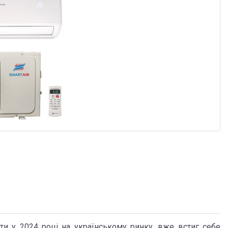
ти у 2024 році на українському ринку, вже встиг себе