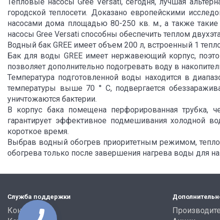
Тепловые насосы Gree Versati, сегодня, лучшая альте
городской теплосети. Доказано европейскими исследо
насосами дома площадью 80-250 кв. м., а также такие
насосы Gree Versati способны обеспечить теплом двухэ
Водный бак GREE имеет объем 200 л, встроенный 1 тепло
Бак для воды GREE имеет нержавеющий корпус, поэтом
позволяет дополнительно подогревать воду в накопител
Температура подготовленной воды находится в диапазон
температуры выше 70 ° С, подвергается обеззаражив
уничтожаются бактерии.
В корпус бака помещена перфорированная трубка, че
гарантирует эффективное подмешивания холодной воды
короткое время.
Выбрав водный обогрев приоритетным режимом, тепло
обогрева только после завершения нагрева воды для на
Служба поддержки
Дополнительн
Контакты
Производит