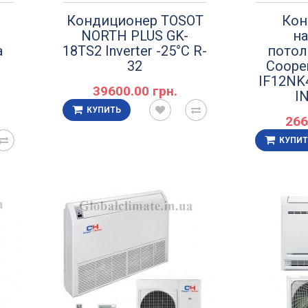
Кондиционер TOSOT
Кон
NORTH PLUS GK-
на
а
18TS2 Inverter -25°C R-
потол
32
Coope
IF12NK
39600.00 грн.
I
КУПИТЬ
266
КУПИТ