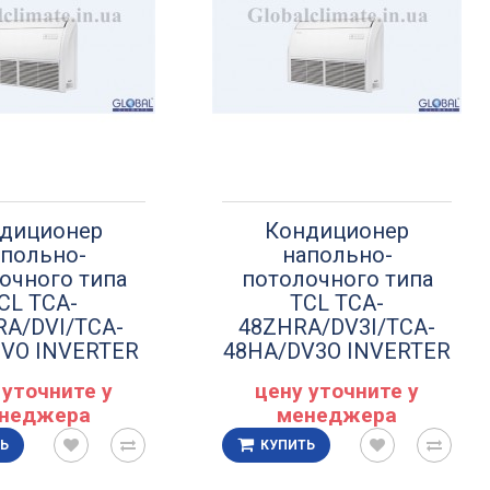
диционер
Кондиционер
польно-
напольно-
очного типа
потолочного типа
CL TCA-
TCL TCA-
A/DVI/TCA-
48ZHRA/DV3I/TCA-
VO INVERTER
48HA/DV3O INVERTER
 уточните у
цену уточните у
неджера
менеджера
Ь
КУПИТЬ