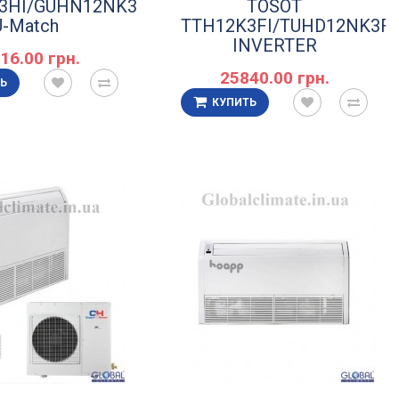
3НI/GUHN12NK3НO
TOSOT
U-Match
TTH12K3FI/TUHD12NK3F
INVERTER
16.00 грн.
25840.00 грн.
Ь
КУПИТЬ