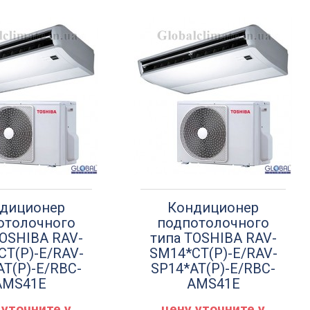
диционер
Кондиционер
отолочного
подпотолочного
TOSHIBA RAV-
типа TOSHIBA RAV-
CT(P)-E/RAV-
SM14*CT(P)-E/RAV-
AT(P)-E/RBC-
SP14*AT(P)-E/RBC-
AMS41E
AMS41E
 уточните у
цену уточните у