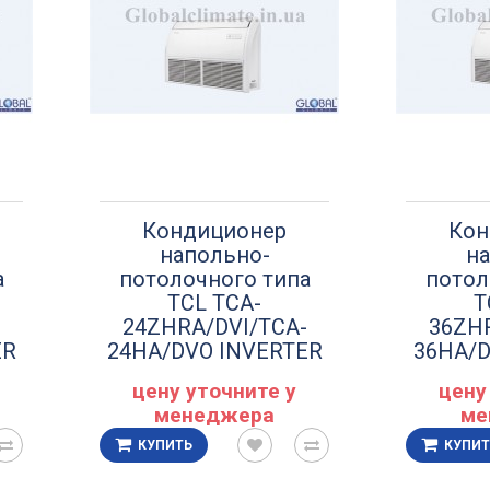
Кондиционер
Кон
напольно-
на
а
потолочного типа
потол
TCL TCA-
T
-
24ZHRA/DVI/TCA-
36ZHR
ER
24HA/DVO INVERTER
36HA/D
цену уточните у
цену
менеджера
ме
КУПИТЬ
КУПИТ