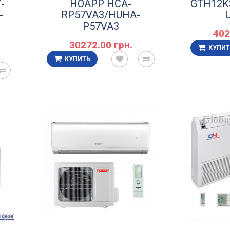
-
HOAPP HCA-
GTH12K
-
RP57VA3/HUHA-
P57VA3
402
30272.00 грн.
КУПИТ
КУПИТЬ