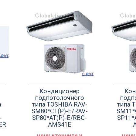
Кондиционер
Кон
подпотолочного
подп
а
типа TOSHIBA RAV-
типа 
SM80*CT(P)-E/RAV-
SM11*
-
SP80*AT(P)-E/RBC-
SP11*
ER
AMS41E
цену уточните у
цену