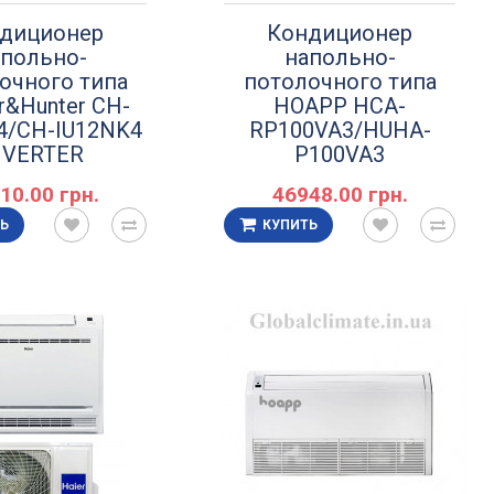
диционер
Кондиционер
польно-
напольно-
очного типа
потолочного типа
r&Hunter CH-
HOAPP HCA-
4/CH-IU12NK4
RP100VA3/HUHA-
NVERTER
P100VA3
10.00 грн.
46948.00 грн.
Ь
КУПИТЬ