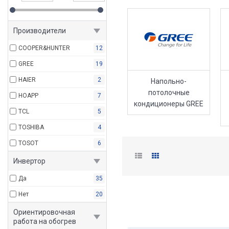
Производители
COOPER&HUNTER
12
GREE
19
HAIER
2
Напольно-
потолочные
HOAPP
7
кондиционеры GREE
TCL
5
TOSHIBA
4
TOSOT
6
Инвертор
Да
35
Нет
20
Ориентировочная
работа на обогрев