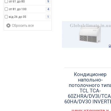
от 61 до 80
9
от 81 до 100
4
від 26 до 35
1
Кондиционер
напольно-
потолочного тип
TCL TCA-
60ZHRA/DV3I/TCA
60HA/DV3O INVERT
цену уточните у