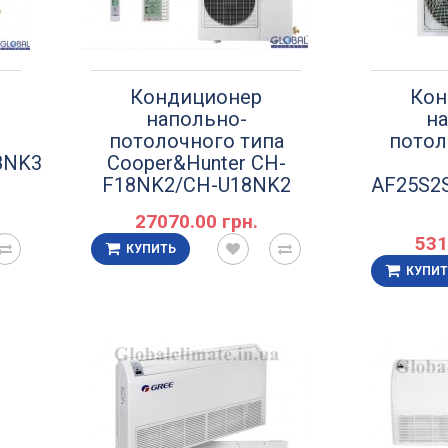
Кондиционер
Кон
напольно-
на
потолочного типа
потол
8NK3НO
Cooper&Hunter CH-
F18NK2/CH-U18NK2
AF25S2
27070.00 грн.
531
КУПИТЬ
КУПИТ