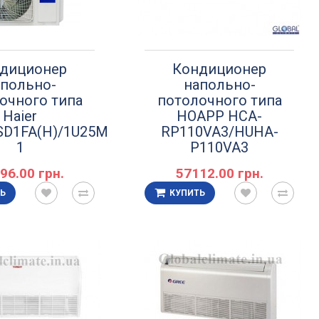
диционер
Кондиционер
польно-
напольно-
очного типа
потолочного типа
Haier
HOAPP HCA-
SD1FA(H)/1U25MEHFRA-
RP110VA3/HUHA-
1
P110VA3
96.00 грн.
57112.00 грн.
Ь
КУПИТЬ