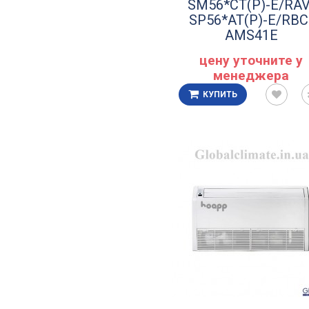
SM56*CT(P)-E/RAV
SP56*AT(P)-E/RBC
AMS41E
цену уточните у
менеджера
КУПИТЬ