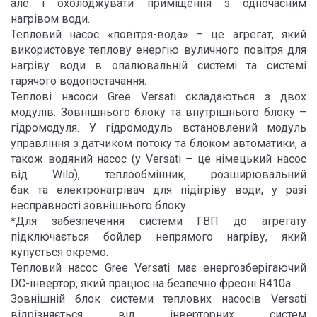
але і охолоджувати приміщення з одночасним
нагрівом води.
Тепловий насос «повітря-вода» – це агрегат, який
використовує теплову енергію вуличного повітря для
нагріву води в опалювальній системі та системі
гарячого водопостачання.
Теплові насоси Gree Versati складаються з двох
модулів: Зовнішнього блоку та внутрішнього блоку –
гідромодуля. У гідромодуль встановлений модуль
управління з датчиком потоку та блоком автоматики, а
також водяний насос (у Versati – це німецький насос
від Wilo), теплообмінник, розширювальний
бак та електронагрівач для підігріву води, у разі
несправності зовнішнього блоку.
*Для забезпечення системи ГВП до агрегату
підключається бойлер непрямого нагріву, який
купується окремо.
Тепловий насос Gree Versati має енергозберігаючий
DC-інвертор, який працює на безпечно фреоні R410а.
Зовнішній блок системи теплових насосів Versati
відрізняється від інверторних систем