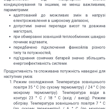
кондиціонування та іншими, не менш важливими,
параметрами:
адаптований до можливих змін в напрузі
електроживлення в широкому діапазоні,
допустимі значні перепади висот та довжина
магістралі,
при обмерзанні зовнішній теплообмінник швидко
починає відтавати,
передбачено підключення фанкойлів різного
типу та потужностей,
під'єднання сонячних батарей значно збільшить
енергоефективність системи.
Продуктивність та споживана потужність наведені для
наступних умов:
Режим охолодження. Температура зовнішнього
повітря 35 ° С (по сухому термометру) / 24 ° С (по
мокрому термометру). Температура води в
контурі 23 ° С / 18 ° С (вхід / вихід). Режим
обігріву. Температура зовнішнього повітря 7 ° С
(по сухому термометру) / 6 ° С (по мокрому