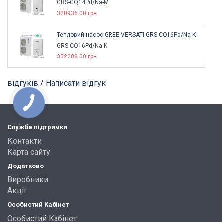
GRS-CQ14Pd/Na-M
320936.00 грн.
Тепловий насос GREE VERSATI GRS-CQ16Pd/Na-K
GRS-CQ16Pd/Na-K
332288.00 грн.
відгуків
/
Написати відгук
Служба підтримки
Контакти
Карта сайту
Додатково
Виробники
Акції
Особистий Кабінет
Особистий Кабінет