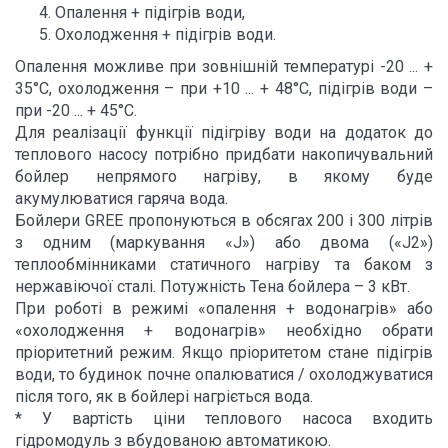
Опалення + підігрів води,
Охолодження + підігрів води.
Опалення можливе при зовнішній температурі -20 ... +
35°С, охолодження – при +10 ... + 48°С, підігрів води –
при -20 ... + 45°С.
Для реалізації функції підігріву води на додаток до
теплового насосу потрібно придбати накопичувальний
бойлер непрямого нагріву, в якому буде
акумулюватися гаряча вода.
Бойлери GREE пропонуються в обсягах 200 і 300 літрів
з одним (маркування «J») або двома («J2»)
теплообмінниками статичного нагріву та баком з
нержавіючої сталі. Потужність Тена бойлера – 3 кВт.
При роботі в режимі «опалення + водонагрів» або
«охолодження + водонагрів» необхідно обрати
пріоритетний режим. Якщо пріоритетом стане підігрів
води, то будинок почне опалюватися / охолоджуватися
після того, як в бойлері нагріється вода.
* У вартість ціни теплового насоса входить
гідромодуль з вбудованою автоматикою.