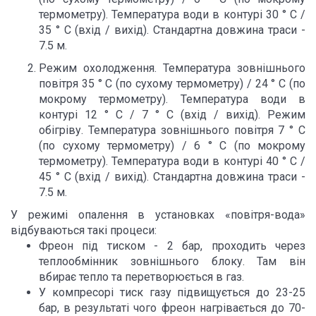
термометру). Температура води в контурі 30 ° С /
35 ° С (вхід / вихід). Стандартна довжина траси -
7.5 м.
Режим охолодження. Температура зовнішнього
повітря 35 ° С (по сухому термометру) / 24 ° С (по
мокрому термометру). Температура води в
контурі 12 ° С / 7 ° С (вхід / вихід). Режим
обігріву. Температура зовнішнього повітря 7 ° С
(по сухому термометру) / 6 ° С (по мокрому
термометру). Температура води в контурі 40 ° С /
45 ° С (вхід / вихід). Стандартна довжина траси -
7.5 м.
У режимі опалення в установках «повітря-вода»
відбуваються такі процеси:
Фреон під тиском - 2 бар, проходить через
теплообмінник зовнішнього блоку. Там він
вбирає тепло та перетворюється в газ.
У компресорі тиск газу підвищується до 23-25
бар, в результаті чого фреон нагрівається до 70-