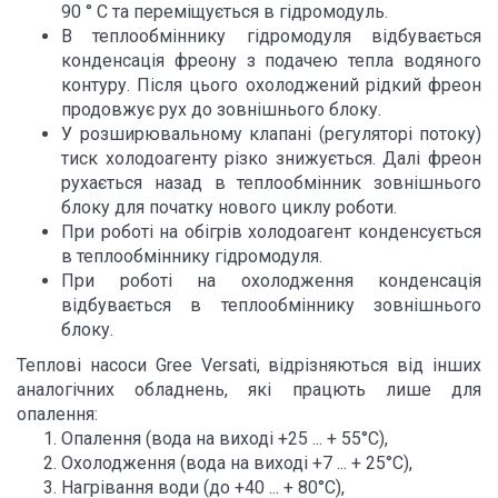
90 ° С та переміщується в гідромодуль.
В теплообміннику гідромодуля відбувається
конденсація фреону з подачею тепла водяного
контуру. Після цього охолоджений рідкий фреон
продовжує рух до зовнішнього блоку.
У розширювальному клапані (регуляторі потоку)
тиск холодоагенту різко знижується. Далі фреон
рухається назад в теплообмінник зовнішнього
блоку для початку нового циклу роботи.
При роботі на обігрів холодоагент конденсується
в теплообміннику гідромодуля.
При роботі на охолодження конденсація
відбувається в теплообміннику зовнішнього
блоку.
Теплові насоси Gree Versati, відрізняються від інших
аналогічних обладнень, які працють лише для
опалення:
Опалення (вода на виході +25 ... + 55°С),
Охолодження (вода на виході +7 ... + 25°С),
Нагрівання води (до +40 ... + 80°С),